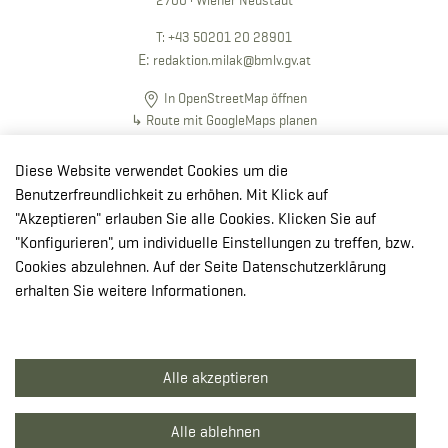
2700 · Wiener Neustadt
T:
+43 50201 20 28901
E:
redaktion.milak
@bmlv.gv
.at
In OpenStreetMap öffnen
↳ Route mit GoogleMaps planen
Diese Website verwendet Cookies um die
Benutzerfreundlichkeit zu erhöhen. Mit Klick auf
"Akzeptieren" erlauben Sie alle Cookies. Klicken Sie auf
© Theresianische Militärakademie 2026
"Konfigurieren", um individuelle Einstellungen zu treffen, bzw.
Impressum
Cookies abzulehnen. Auf der Seite Datenschutzerklärung
erhalten Sie weitere Informationen.
Datenschutzerklärung
Barrierefreiheit
Alle akzeptieren
Alle ablehnen