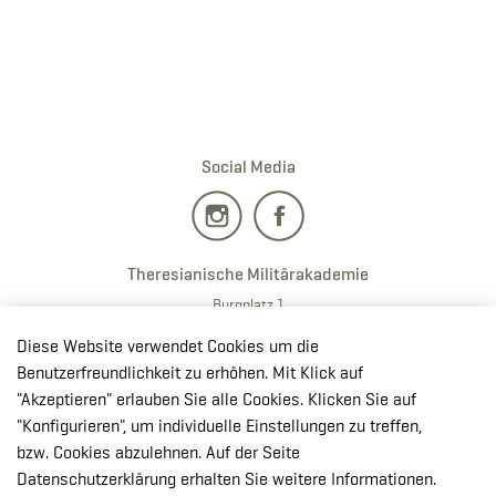
Social Media
Theresianische Militärakademie
Burgplatz 1
2700 · Wiener Neustadt
Diese Website verwendet Cookies um die
T:
+43 50201 20 28901
Benutzerfreundlichkeit zu erhöhen. Mit Klick auf
E:
redaktion.milak
@bmlv.gv
.at
"Akzeptieren" erlauben Sie alle Cookies. Klicken Sie auf
"Konfigurieren", um individuelle Einstellungen zu treffen,
In OpenStreetMap öffnen
bzw. Cookies abzulehnen. Auf der Seite
↳ Route mit GoogleMaps planen
Datenschutzerklärung erhalten Sie weitere Informationen.