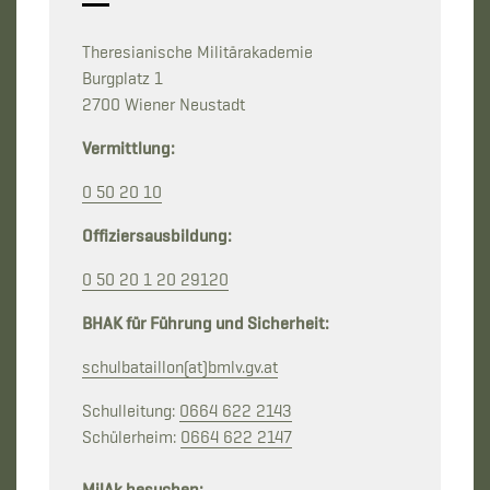
Theresianische Militärakademie
Burgplatz 1
2700 Wiener Neustadt
Vermittlung:
0 50 20 10
Offiziersausbildung:
0 50 20 1 20 29120
BHAK für Führung und Sicherheit:
schulbataillon(at)bmlv.gv.at
Schulleitung:
0664 622 2143
Schülerheim:
0664 622 2147
MilAk besuchen: