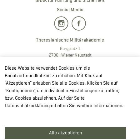
BHAK für Führung und Sicherheit
Social Media
Theresianische Militärakademie
Burgplatz 1
2700 · Wiener Neustadt
T:
+43 50201 20 28901
Diese Website verwendet Cookies um die
E:
redaktion.milak
@bmlv.gv
.at
Benutzerfreundlichkeit zu erhöhen. Mit Klick auf
"Akzeptieren" erlauben Sie alle Cookies. Klicken Sie auf
In OpenStreetMap öffnen
"Konfigurieren", um individuelle Einstellungen zu treffen,
↳ Route mit GoogleMaps planen
bzw. Cookies abzulehnen. Auf der Seite
Datenschutzerklärung erhalten Sie weitere Informationen.
© Theresianische Militärakademie 2026
Alle akzeptieren
Impressum