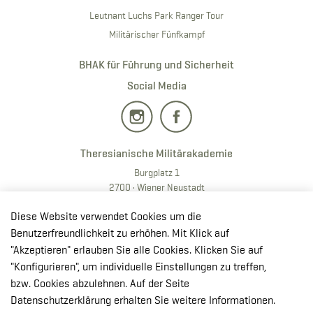
Leutnant Luchs Park Ranger Tour
Militärischer Fünfkampf
BHAK für Führung und Sicherheit
Social Media
Theresianische Militärakademie
Burgplatz 1
2700 · Wiener Neustadt
T:
+43 50201 20 28901
Diese Website verwendet Cookies um die
E:
redaktion.milak
@bmlv.gv
.at
Benutzerfreundlichkeit zu erhöhen. Mit Klick auf
"Akzeptieren" erlauben Sie alle Cookies. Klicken Sie auf
In OpenStreetMap öffnen
"Konfigurieren", um individuelle Einstellungen zu treffen,
↳ Route mit GoogleMaps planen
bzw. Cookies abzulehnen. Auf der Seite
Datenschutzerklärung erhalten Sie weitere Informationen.