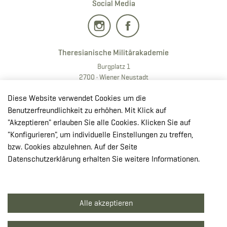
Social Media
Theresianische Militärakademie
Burgplatz 1
2700 · Wiener Neustadt
T:
+43 50201 20 28901
Diese Website verwendet Cookies um die
E:
redaktion.milak
@bmlv.gv
.at
Benutzerfreundlichkeit zu erhöhen. Mit Klick auf
"Akzeptieren" erlauben Sie alle Cookies. Klicken Sie auf
In OpenStreetMap öffnen
"Konfigurieren", um individuelle Einstellungen zu treffen,
↳ Route mit GoogleMaps planen
bzw. Cookies abzulehnen. Auf der Seite
Datenschutzerklärung erhalten Sie weitere Informationen.
© Theresianische Militärakademie 2026
Alle akzeptieren
Impressum
Datenschutzerklärung