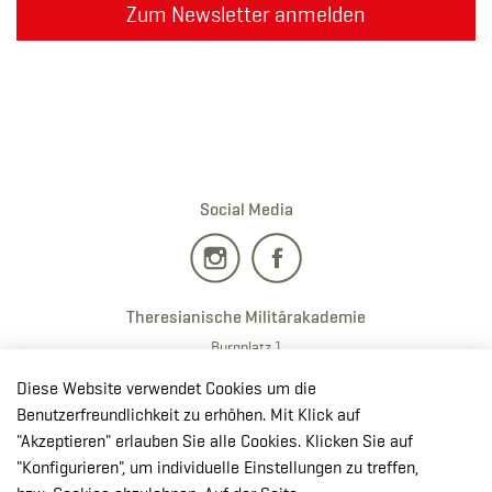
Zum Newsletter anmelden
Social Media
Theresianische Militärakademie
Burgplatz 1
2700 · Wiener Neustadt
Diese Website verwendet Cookies um die
T:
+43 50201 20 28901
Benutzerfreundlichkeit zu erhöhen. Mit Klick auf
E:
redaktion.milak
@bmlv.gv
.at
"Akzeptieren" erlauben Sie alle Cookies. Klicken Sie auf
"Konfigurieren", um individuelle Einstellungen zu treffen,
In OpenStreetMap öffnen