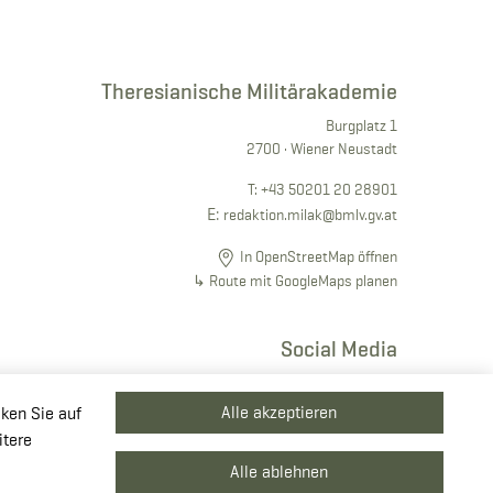
Theresianische Militärakademie
Burgplatz 1
2700 · Wiener Neustadt
T:
+43 50201 20 28901
E:
redaktion.milak
@bmlv.gv
.at
In OpenStreetMap öffnen
↳ Route mit GoogleMaps planen
Social Media
Alle akzeptieren
cken Sie auf
itere
Alle ablehnen