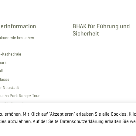
erinformation
BHAK für Führung und
Sicherheit
ärakademie besuchen
s-Kathedrale
park
ll
Klasse
r Neustadt
Luchs Park Ranger Tour
her Fünfkampf
erhöhen. Mit Klick auf "Akzeptieren" erlauben Sie alle Cookies. Kli
okies abzulehnen. Auf der Seite Datenschutzerklärung erhalten Sie we