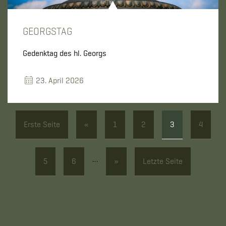
GEORGSTAG
Gedenktag des hl. Georgs
23. April 2026
Erste Seite
«
1
2
3
4
…
5
6
»
Letzte Seite