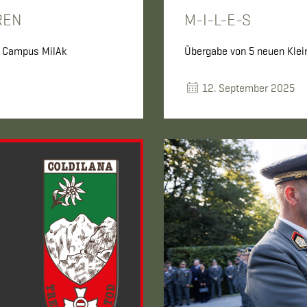
REN
M-I-L-E-S
m Campus MilAk
Übergabe von 5 neuen Klei
12. September 2025