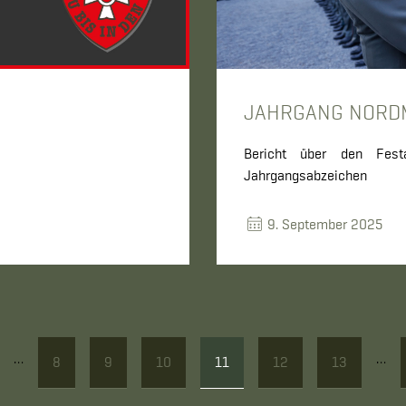
JAHRGANG NORD
Bericht über den Fest
Jahrgangsabzeichen
9. September 2025
…
…
8
9
10
11
12
13