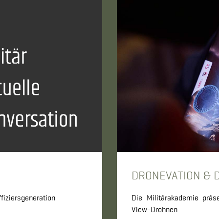
DRONEVATION & 
fiziersgeneration
Die Militärakademie präs
View-Drohnen