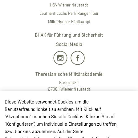
HSV Wiener Neustadt
Leutnant Luchs Park Ranger Tour
Militärischer Fünfkampf
BHAK für Führung und Sicherheit
Social Media
Theresianische Militärakademie
Burgplatz 1
2700 · Wiener Neustadt
T:
+43 50201 20 28901
Diese Website verwendet Cookies um die
E:
redaktion.milak
@bmlv.gv
.at
Benutzerfreundlichkeit zu erhöhen. Mit Klick auf
"Akzeptieren" erlauben Sie alle Cookies. Klicken Sie auf
In OpenStreetMap öffnen
"Konfigurieren", um individuelle Einstellungen zu treffen,
↳ Route mit GoogleMaps planen
bzw. Cookies abzulehnen. Auf der Seite