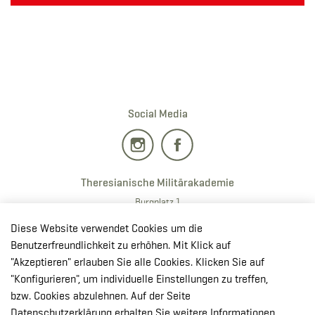
Social Media
Theresianische Militärakademie
Burgplatz 1
2700 · Wiener Neustadt
Diese Website verwendet Cookies um die
T:
+43 50201 20 28901
Benutzerfreundlichkeit zu erhöhen. Mit Klick auf
E:
redaktion.milak
@bmlv.gv
.at
"Akzeptieren" erlauben Sie alle Cookies. Klicken Sie auf
"Konfigurieren", um individuelle Einstellungen zu treffen,
In OpenStreetMap öffnen
bzw. Cookies abzulehnen. Auf der Seite
↳ Route mit GoogleMaps planen
Datenschutzerklärung erhalten Sie weitere Informationen.