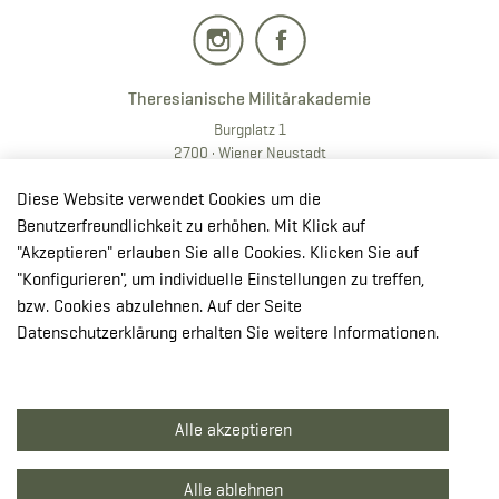
Theresianische Militärakademie
Burgplatz 1
2700 · Wiener Neustadt
T:
+43 50201 20 28901
Diese Website verwendet Cookies um die
E:
redaktion.milak
@bmlv.gv
.at
Benutzerfreundlichkeit zu erhöhen. Mit Klick auf
"Akzeptieren" erlauben Sie alle Cookies. Klicken Sie auf
In OpenStreetMap öffnen
"Konfigurieren", um individuelle Einstellungen zu treffen,
↳ Route mit GoogleMaps planen
bzw. Cookies abzulehnen. Auf der Seite
Datenschutzerklärung erhalten Sie weitere Informationen.
© Theresianische Militärakademie 2026
Alle akzeptieren
Impressum
Datenschutzerklärung
Alle ablehnen