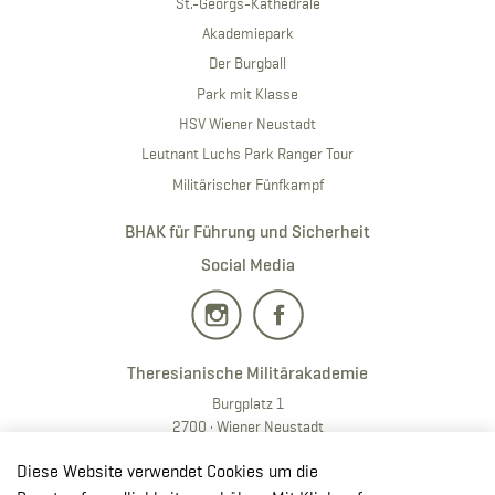
St.-Georgs-Kathedrale
Akademiepark
Der Burgball
Park mit Klasse
HSV Wiener Neustadt
Leutnant Luchs Park Ranger Tour
Militärischer Fünfkampf
BHAK für Führung und Sicherheit
Social Media
Theresianische Militärakademie
Burgplatz 1
2700 · Wiener Neustadt
T:
+43 50201 20 28901
Diese Website verwendet Cookies um die
E:
redaktion.milak
@bmlv.gv
.at