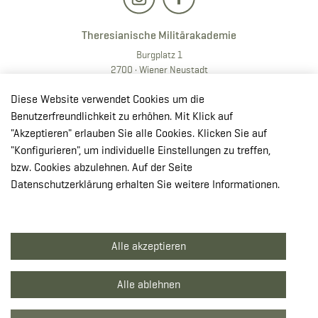
Theresianische Militärakademie
Burgplatz 1
2700 · Wiener Neustadt
T:
+43 50201 20 28901
Diese Website verwendet Cookies um die
E:
redaktion.milak
@bmlv.gv
.at
Benutzerfreundlichkeit zu erhöhen. Mit Klick auf
"Akzeptieren" erlauben Sie alle Cookies. Klicken Sie auf
In OpenStreetMap öffnen
"Konfigurieren", um individuelle Einstellungen zu treffen,
↳ Route mit GoogleMaps planen
bzw. Cookies abzulehnen. Auf der Seite
Datenschutzerklärung erhalten Sie weitere Informationen.
© Theresianische Militärakademie 2026
Alle akzeptieren
Impressum
Datenschutzerklärung
Alle ablehnen
Barrierefreiheit