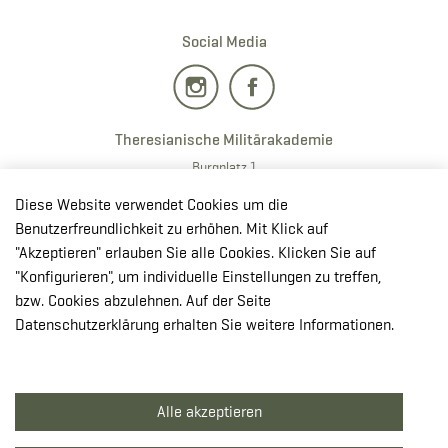
Social Media
Theresianische Militärakademie
Burgplatz 1
2700 · Wiener Neustadt
Diese Website verwendet Cookies um die
T:
+43 50201 20 28901
Benutzerfreundlichkeit zu erhöhen. Mit Klick auf
E:
redaktion.milak
@bmlv.gv
.at
"Akzeptieren" erlauben Sie alle Cookies. Klicken Sie auf
"Konfigurieren", um individuelle Einstellungen zu treffen,
In OpenStreetMap öffnen
bzw. Cookies abzulehnen. Auf der Seite
↳ Route mit GoogleMaps planen
Datenschutzerklärung erhalten Sie weitere Informationen.
© Theresianische Militärakademie 2026
Alle akzeptieren
Impressum