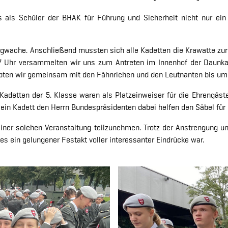
s als Schüler der BHAK für Führung und Sicherheit nicht nur ei
agwache. Anschließend mussten sich alle Kadetten die Krawatte zur 
7 Uhr versammelten wir uns zum Antreten im Innenhof der Daunkas
bten wir gemeinsam mit den Fähnrichen und den Leutnanten bis um ca
adetten der 5. Klasse waren als Platzeinweiser für die Ehrengäste
e ein Kadett den Herrn Bundespräsidenten dabei helfen den Säbel fü
ner solchen Veranstaltung teilzunehmen. Trotz der Anstrengung und 
 ein gelungener Festakt voller interessanter Eindrücke war.