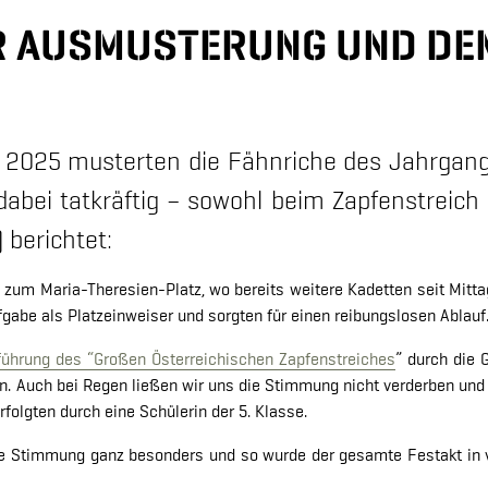
ER AUSMUSTERUNG UND DE
2025 musterten die Fähnriche des Jahrgang
abei tatkräftig – sowohl beim Zapfenstreich 
 berichtet:
 zum Maria-Theresien-Platz, wo bereits weitere Kadetten seit Mitt
abe als Platzeinweiser und sorgten für einen reibungslosen Ablauf
führung des “Großen Österreichischen Zapfenstreiches
” durch die 
ten. Auch bei Regen ließen wir uns die Stimmung nicht verderben u
olgten durch eine Schülerin der 5. Klasse.
ie Stimmung ganz besonders und so wurde der gesamte Festakt in vo