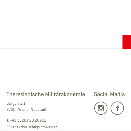
Theresianische Militärakademie
Social Media
Burgplatz 1
2700 · Wiener Neustadt
T:
+43 50201 20 28901
E:
redaktion.milak
@bmlv.gv
.at