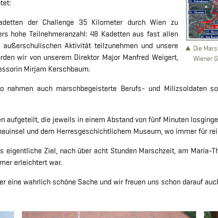
tet:
adetten der Challenge 35 Kilometer durch Wien zu
ers hohe Teilnehmeranzahl: 48 Kadetten aus fast allen
r außerschulischen Aktivität teilzunehmen und unsere
Die Mars
urden wir von unserem Direktor Major Manfred Weigert,
Wiener 
fessorin Mirjam Kerschbaum.
so nahmen auch marschbegeisterte Berufs- und Milizsoldaten sowi
aufgeteilt, die jeweils in einem Abstand von fünf Minuten losging
nauinsel und dem Herresgeschichtlichem Museum, wo immer für reic
s eigentliche Ziel, nach über acht Stunden Marschzeit, am Maria-The
mer erleichtert war.
er eine wahrlich schöne Sache und wir freuen uns schon darauf auc