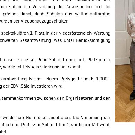
uch schon die Vorstellung der Anwesenden und die
r präsent dabei, doch Schulen aus weiter entfernten
 wurden per Videochat zugeschalten.
spektakulären 1. Platz in der Niederösterreich-Wertung
reichweiten Gesamtwertung, was unter Berücksichtigung
h unser Professor René Schmid, der den 1. Platz in der
e, wurde mittels Auszeichnung anerkannt.
esamtwertung ist mit einem Preisgeld von € 1.000.-
g der EDV-Säle investieren wird.
s Zusammenkommen zwischen den Organisatoren und den
wieder die Heimreise angetreten. Die Verleihung der
anfred und Professor Schmid René wurde am Mittwoch
ührt.