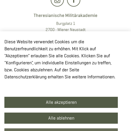
Theresianische Militärakademie
Burgplatz 1
2700 · Wiener Neustadt
T:
+43 50201 20 28901
Diese Website verwendet Cookies um die
E:
redaktion.milak
@bmlv.gv
.at
Benutzerfreundlichkeit zu erhöhen. Mit Klick auf
"Akzeptieren" erlauben Sie alle Cookies. Klicken Sie auf
In OpenStreetMap öffnen
"Konfigurieren", um individuelle Einstellungen zu treffen,
↳ Route mit GoogleMaps planen
bzw. Cookies abzulehnen. Auf der Seite
Datenschutzerklärung erhalten Sie weitere Informationen.
© Theresianische Militärakademie 2026
Alle akzeptieren
Impressum
Datenschutzerklärung
Alle ablehnen
Barrierefreiheit