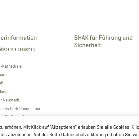
erinformation
BHAK für Führung und
Sicherheit
ärakademie besuchen
s-Kathedrale
park
ll
Klasse
r Neustadt
Luchs Park Ranger Tour
her Fünfkampf
erhöhen. Mit Klick auf "Akzeptieren" erlauben Sie alle Cookies. Kli
okies abzulehnen. Auf der Seite Datenschutzerklärung erhalten Sie we