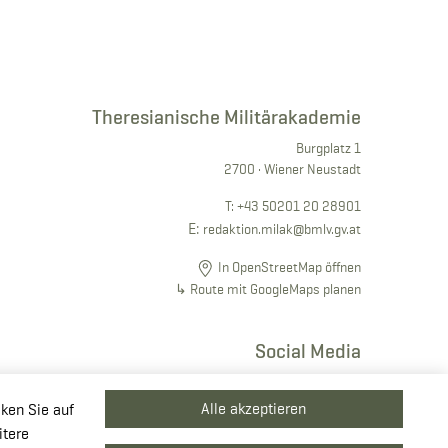
Theresianische Militärakademie
Burgplatz 1
2700 · Wiener Neustadt
T:
+43 50201 20 28901
E:
redaktion.milak
@bmlv.gv
.at
In OpenStreetMap öffnen
↳ Route mit GoogleMaps planen
Social Media
Alle akzeptieren
cken Sie auf
itere