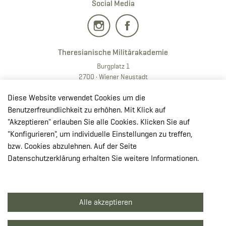
Social Media
Theresianische Militärakademie
Burgplatz 1
2700 · Wiener Neustadt
T:
+43 50201 20 28901
Diese Website verwendet Cookies um die
E:
redaktion.milak
@bmlv.gv
.at
Benutzerfreundlichkeit zu erhöhen. Mit Klick auf
"Akzeptieren" erlauben Sie alle Cookies. Klicken Sie auf
In OpenStreetMap öffnen
"Konfigurieren", um individuelle Einstellungen zu treffen,
↳ Route mit GoogleMaps planen
bzw. Cookies abzulehnen. Auf der Seite
Datenschutzerklärung erhalten Sie weitere Informationen.
© Theresianische Militärakademie 2026
Alle akzeptieren
Impressum
Datenschutzerklärung