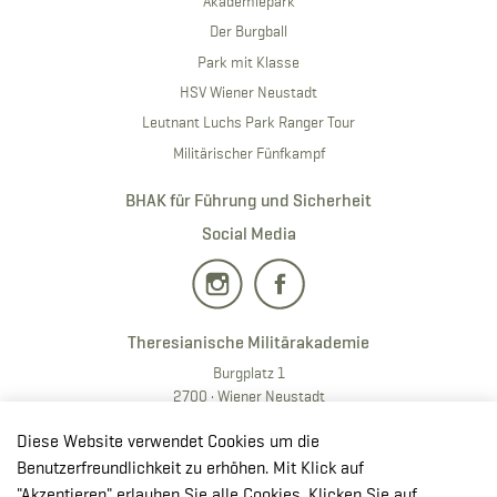
Akademiepark
Der Burgball
Park mit Klasse
HSV Wiener Neustadt
Leutnant Luchs Park Ranger Tour
Militärischer Fünfkampf
BHAK für Führung und Sicherheit
Social Media
Theresianische Militärakademie
Burgplatz 1
2700 · Wiener Neustadt
T:
+43 50201 20 28901
Diese Website verwendet Cookies um die
E:
redaktion.milak
@bmlv.gv
.at
Benutzerfreundlichkeit zu erhöhen. Mit Klick auf
"Akzeptieren" erlauben Sie alle Cookies. Klicken Sie auf