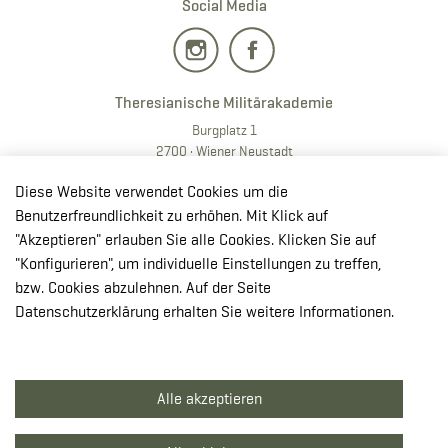
Social Media
Theresianische Militärakademie
Burgplatz 1
2700 · Wiener Neustadt
T:
+43 50201 20 28901
Diese Website verwendet Cookies um die
E:
redaktion.milak
@bmlv.gv
.at
Benutzerfreundlichkeit zu erhöhen. Mit Klick auf
"Akzeptieren" erlauben Sie alle Cookies. Klicken Sie auf
In OpenStreetMap öffnen
"Konfigurieren", um individuelle Einstellungen zu treffen,
↳ Route mit GoogleMaps planen
bzw. Cookies abzulehnen. Auf der Seite
Datenschutzerklärung erhalten Sie weitere Informationen.
© Theresianische Militärakademie 2026
Alle akzeptieren
Impressum
Datenschutzerklärung