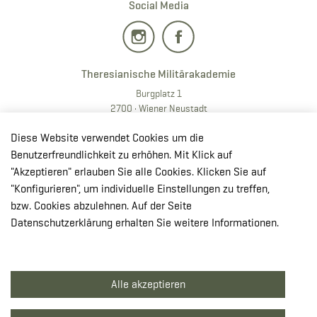
Social Media
Theresianische Militärakademie
Burgplatz 1
2700 · Wiener Neustadt
T:
+43 50201 20 28901
Diese Website verwendet Cookies um die
E:
redaktion.milak
@bmlv.gv
.at
Benutzerfreundlichkeit zu erhöhen. Mit Klick auf
"Akzeptieren" erlauben Sie alle Cookies. Klicken Sie auf
In OpenStreetMap öffnen
"Konfigurieren", um individuelle Einstellungen zu treffen,
↳ Route mit GoogleMaps planen
bzw. Cookies abzulehnen. Auf der Seite
Datenschutzerklärung erhalten Sie weitere Informationen.
© Theresianische Militärakademie 2026
Alle akzeptieren
Impressum