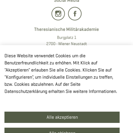
Social Media
Theresianische Militärakademie
Burgplatz 1
2700 · Wiener Neustadt
T:
+43 50201 20 28901
Diese Website verwendet Cookies um die
E:
redaktion.milak
@bmlv.gv
.at
Benutzerfreundlichkeit zu erhöhen. Mit Klick auf
"Akzeptieren" erlauben Sie alle Cookies. Klicken Sie auf
In OpenStreetMap öffnen
"Konfigurieren", um individuelle Einstellungen zu treffen,
↳ Route mit GoogleMaps planen
bzw. Cookies abzulehnen. Auf der Seite
Datenschutzerklärung erhalten Sie weitere Informationen.
© Theresianische Militärakademie 2026
Alle akzeptieren
Impressum
Datenschutzerklärung