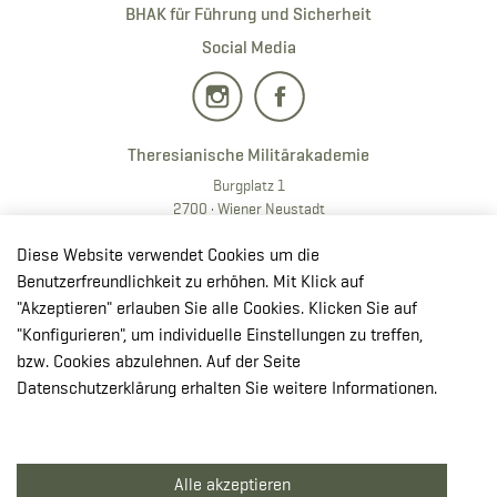
BHAK für Führung und Sicherheit
Social Media
Theresianische Militärakademie
Burgplatz 1
2700 · Wiener Neustadt
T:
+43 50201 20 28901
Diese Website verwendet Cookies um die
E:
redaktion.milak
@bmlv.gv
.at
Benutzerfreundlichkeit zu erhöhen. Mit Klick auf
"Akzeptieren" erlauben Sie alle Cookies. Klicken Sie auf
In OpenStreetMap öffnen
"Konfigurieren", um individuelle Einstellungen zu treffen,
↳ Route mit GoogleMaps planen
bzw. Cookies abzulehnen. Auf der Seite
Datenschutzerklärung erhalten Sie weitere Informationen.
© Theresianische Militärakademie 2026
Alle akzeptieren
Impressum