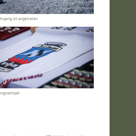
hrgang ist angetreten
angswimpel