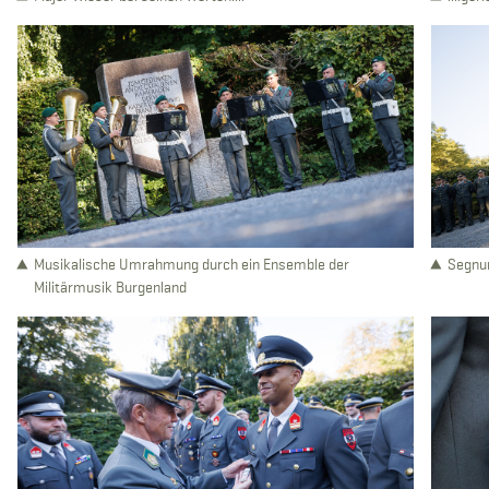
Musikalische Umrahmung durch ein Ensemble der
Segnun
Militärmusik Burgenland