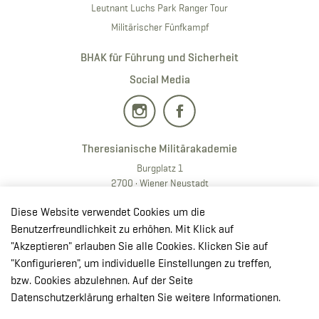
Leutnant Luchs Park Ranger Tour
Militärischer Fünfkampf
BHAK für Führung und Sicherheit
Social Media
Theresianische Militärakademie
Burgplatz 1
2700 · Wiener Neustadt
T:
+43 50201 20 28901
Diese Website verwendet Cookies um die
E:
redaktion.milak
@bmlv.gv
.at
Benutzerfreundlichkeit zu erhöhen. Mit Klick auf
"Akzeptieren" erlauben Sie alle Cookies. Klicken Sie auf
In OpenStreetMap öffnen
"Konfigurieren", um individuelle Einstellungen zu treffen,
↳ Route mit GoogleMaps planen
bzw. Cookies abzulehnen. Auf der Seite
Datenschutzerklärung erhalten Sie weitere Informationen.