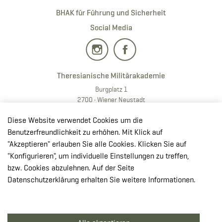
BHAK für Führung und Sicherheit
Social Media
Theresianische Militärakademie
Burgplatz 1
2700 · Wiener Neustadt
T:
+43 50201 20 28901
Diese Website verwendet Cookies um die
E:
redaktion.milak
@bmlv.gv
.at
Benutzerfreundlichkeit zu erhöhen. Mit Klick auf
"Akzeptieren" erlauben Sie alle Cookies. Klicken Sie auf
In OpenStreetMap öffnen
"Konfigurieren", um individuelle Einstellungen zu treffen,
↳ Route mit GoogleMaps planen
bzw. Cookies abzulehnen. Auf der Seite
Datenschutzerklärung erhalten Sie weitere Informationen.
© Theresianische Militärakademie 2026