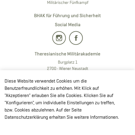
Militärischer Fünfkampf
BHAK für Führung und Sicherheit
Social Media
Theresianische Militärakademie
Burgplatz 1
2700 · Wiener Neustadt
T:
+43 50201 20 28901
Diese Website verwendet Cookies um die
E:
redaktion.milak
@bmlv.gv
.at
Benutzerfreundlichkeit zu erhöhen. Mit Klick auf
"Akzeptieren" erlauben Sie alle Cookies. Klicken Sie auf
In OpenStreetMap öffnen
"Konfigurieren", um individuelle Einstellungen zu treffen,
↳ Route mit GoogleMaps planen
bzw. Cookies abzulehnen. Auf der Seite
Datenschutzerklärung erhalten Sie weitere Informationen.