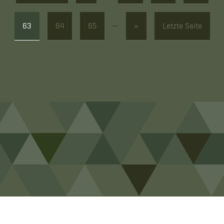
…
63
64
65
»
Letzte Seite