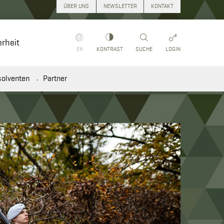
ÜBER UNS
NEWSLETTER
KONTAKT
rheit
Suchen
EN
KONTRAST
SUCHE
LOGIN
solventen
Partner