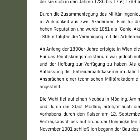
der sie sich in den Jahren 1736 bis 1754, 1769 
Durch die Zusammenlegung des Militär-Ingenieu
in Wirklichkeit aus zwei Akademien: Eine für die
hohen Reputation und wurde 1851 als
"
Genie-Aka
1869 erfolgten die Vereinigung mit der Artiller
Ab Anfang der 1890er-Jahre erfolgte in Wien di
Für das Reichskriegsministerium war jedoch en
und der Hofburg zur Verfügung zu haben. Als e
Auflassung der Getreidemarktkaserne im Jahr 18
Ansprüchen einer technischen Militärakademie 
angestellt.
Die Wahl fiel auf einen Neubau in Mödling. Am 
und durch die Stadt Mödling erfolgte auch di
Vorhabens durch den Kaiser am 12. September
Vertragsabschluss auf Grund der Uneinigkeiten
November 1901 schließlich begann der Bau des 