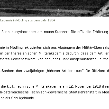
rakademie in Mödling aus dem Jahr 1904
Ausbildungsbetriebes am neuen Standort. Die offizielle Eröffnu
mie in Mödling rekrutierten sich aus Abgängern der Militär-Oberreal
dem der Theresianischen Militärakademie dadurch, dass dem Artille
ßeres Gewicht zukam. Von den jedes Jahr ausgemusterten Leutnanten
außerdem den zweijährigen „höheren Artilleriekurs“ für Offiziere
ie k.u.k. Technische Militärakademie am 12. November 1918 ihren B
ch-österreichische Technisch-gewerbliche Staatslehranstalt in Möd
ing als Schulgebäude.