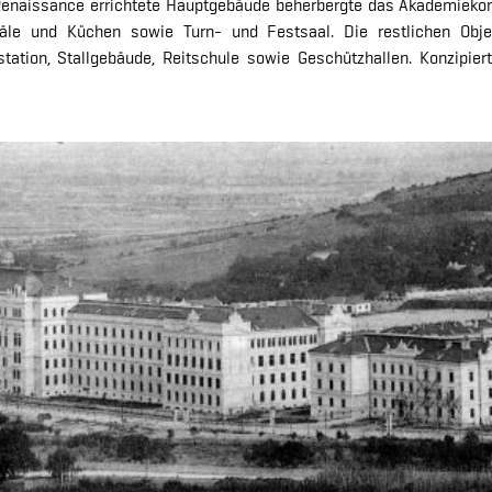
n Renaissance errichtete Hauptgebäude beherbergte das Akademiek
säle und Küchen sowie Turn- und Festsaal. Die restlichen Objekt
erstation, Stallgebäude, Reitschule sowie Geschützhallen. Konzipi