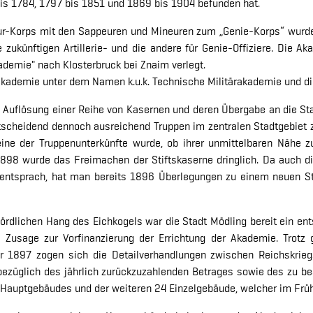
bis 1784, 1797 bis 1851 und 1869 bis 1904 befunden hat.
r-Korps mit den Sappeuren und Mineuren zum „Genie-Korps“ wurde
 zukünftigen Artillerie- und die andere für Genie-Offiziere. Die A
demie" nach Klosterbruck bei Znaim verlegt.
ieakademie unter dem Namen k.u.k. Technische Militärakademie und di
e Auflösung einer Reihe von Kasernen und deren Übergabe an die S
tscheidend dennoch ausreichend Truppen im zentralen Stadtgebiet 
ine der Truppenunterkünfte wurde, ob ihrer unmittelbaren Nähe zu
98 wurde das Freimachen der Stiftskaserne dringlich. Da auch die
entsprach, hat man bereits 1896 Überlegungen zu einem neuen Stan
nördlichen Hang des Eichkogels war die Stadt Mödling bereit ein en
e Zusage zur Vorfinanzierung der Errichtung der Akademie. Trotz
 1897 zogen sich die Detailverhandlungen zwischen Reichskrieg
 bezüglich des jährlich zurückzuzahlenden Betrages sowie des zu b
Hauptgebäudes und der weiteren 24 Einzelgebäude, welcher im Frü