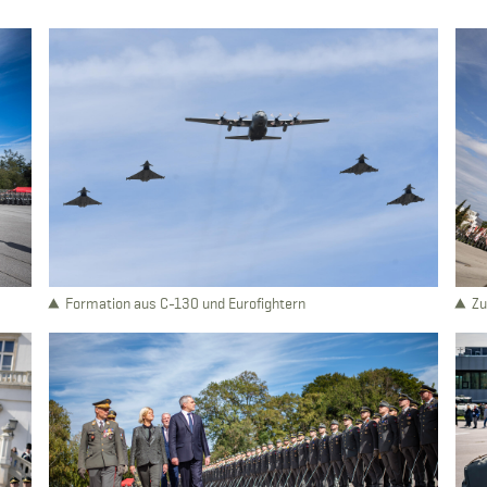
Formation aus C-130 und Eurofightern
Zu