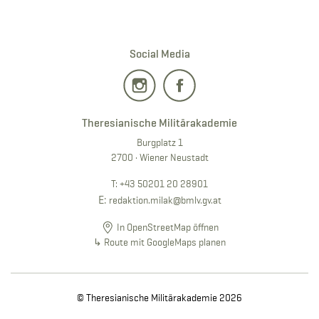
Social Media
Theresianische Militärakademie
Burgplatz 1
2700 · Wiener Neustadt
T:
+43 50201 20 28901
E:
redaktion.milak
@bmlv.gv
.at
In OpenStreetMap öffnen
↳ Route mit GoogleMaps planen
© Theresianische Militärakademie 2026