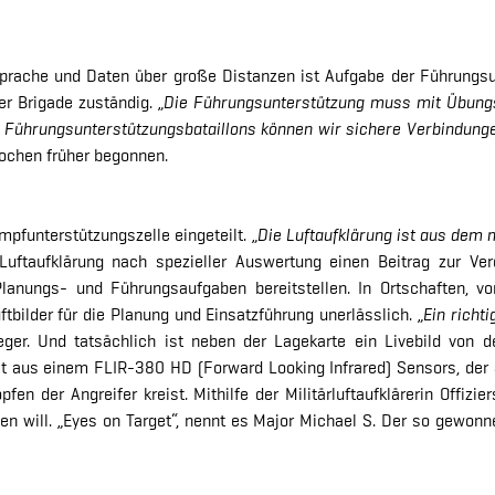
prache und Daten über große Distanzen ist Aufgabe der Führungsu
er Brigade zuständig. „
Die Führungsunterstützung muss mit Übungs
s Führungsunterstützungsbataillons können wir sichere Verbindung
ochen früher begonnen.
ampfunterstützungszelle eingeteilt. „
Die Luftaufklärung ist aus dem
n Luftaufklärung nach spezieller Auswertung einen Beitrag zur Ve
 Planungs- und Führungsaufgaben bereitstellen. In Ortschaften,
ftbilder für die Planung und Einsatzführung unerlässlich. „
Ein richt
lieger. Und tatsächlich ist neben der Lagekarte ein Livebild von
t aus einem FLIR-380 HD (Forward Looking Infrared) Sensors, der 
en der Angreifer kreist. Mithilfe der Militärluftaufklärerin Offizier
 will. „Eyes on Target“, nennt es Major Michael S. Der so gewonn