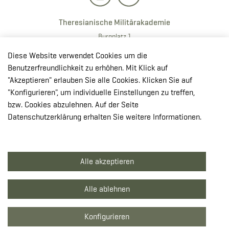
Theresianische Militärakademie
Burgplatz 1
2700 · Wiener Neustadt
Diese Website verwendet Cookies um die
T:
+43 50201 20 28901
Benutzerfreundlichkeit zu erhöhen. Mit Klick auf
E:
redaktion.milak
@bmlv.gv
.at
"Akzeptieren" erlauben Sie alle Cookies. Klicken Sie auf
"Konfigurieren", um individuelle Einstellungen zu treffen,
In OpenStreetMap öffnen
bzw. Cookies abzulehnen. Auf der Seite
↳ Route mit GoogleMaps planen
Datenschutzerklärung erhalten Sie weitere Informationen.
© Theresianische Militärakademie 2026
Alle akzeptieren
Impressum
Datenschutzerklärung
Alle ablehnen
Barrierefreiheit
Konfigurieren